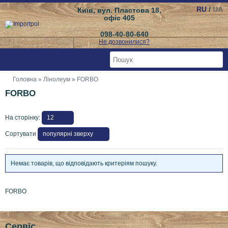
RU
/
UA
Київ, вул. Пластова 18,
офіс 405
098-40-80-640
Не дозвонилися?
Головна
»
Лінолеум
» FORBO
FORBO
На сторінку:
Сортувати
Немає товарів, що відповідають критеріям пошуку.
FORBO
Сервіс