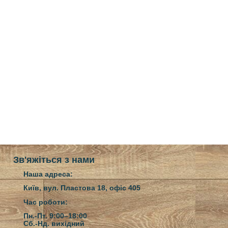
Зв'яжіться з нами
Наша адреса:
Київ, вул. Пластова 18, офіс 405
Час роботи:
Пн.-Пт. 9:00–18:00
Сб.-Нд.
вихідний