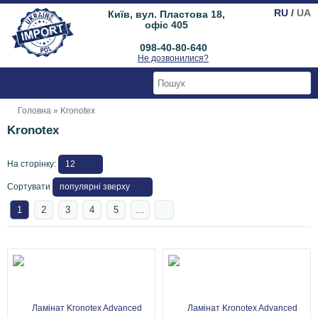
RU
/
UA
Київ, вул. Пластова 18,
офіс 405
098-40-80-640
Не дозвонилися?
Головна
» Kronotex
Kronotex
На сторінку:
Сортувати
1
2
3
4
5
…