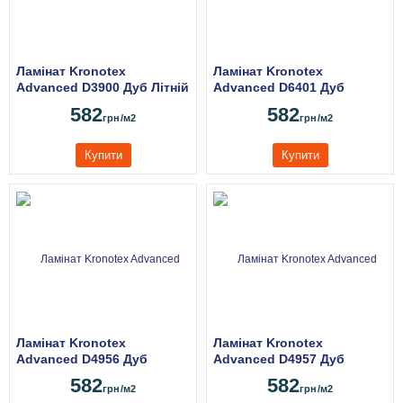
Ламінат Kronotex
Ламінат Kronotex
Advanced D3900 Дуб Літній
Advanced D6401 Дуб
Сірий
Великий Титан
582
582
грн
/м2
грн
/м2
Купити
Купити
Ламінат Kronotex
Ламінат Kronotex
Advanced D4956 Дуб
Advanced D4957 Дуб
Великий Сірий
Великий Коричневий
582
582
грн
/м2
грн
/м2