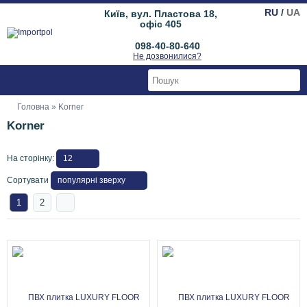
RU
/
UA
Київ, вул. Пластова 18,
офіс 405
098-40-80-640
Не дозвонилися?
Головна
» Korner
Korner
На сторінку:
Сортувати
1
2