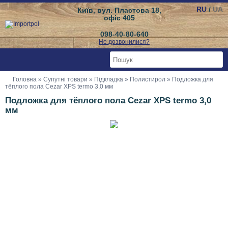
RU
/
UA
Київ, вул. Пластова 18,
офіс 405
098-40-80-640
Не дозвонилися?
Головна
»
Супутні товари
»
Підкладка
»
Полистирол
» Подложка для
тёплого пола Cezar XPS termo 3,0 мм
Подложка для тёплого пола Cezar XPS termo 3,0
мм