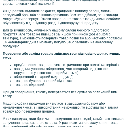
удосконалювати свої технології.
Якщо раптом підлогові покриття, придбані в нашому салоні, мають
заводський брак або за іншою причиною Вам не підійшли, вони завжди
можуть бути повернуті! Умови повернення товарів юридичними особами
обусловлені у відповідному розділі договору куплі-продажу.
Для фізичних осіб, куплених у нашому салоні якісного підлогового
покриття, але товар не підійшов за іншою причиною (розмір, колір,
текстура), є можливість повернути товар повністю або частково протягом
14 календарних днів з моменту покупки, або замінити на аналогічну
продукцію.
Поверення або заміна товарів здійснюється відповідно до наступних
умов:
пред'явлення товарного чека, отриманого при оплаті матеріалів;
заводська упаковка збережена, має товарний вид (товар з
порушеною упаковкою не приймається);
збережений товарний вид продукції;
товар не був поставлений під заказ;
товар не відрізний.
При дії повернення, клієнту повертається вся сумма за оплачений ним
товар.
Якщо придбана продукція виявилася із заводським браком або
неналежної якості, і її використання неможливо, то відбувається заміна
товару або повернення грошей.
У тих випадках, коли брак чи пошкодження неочевидні, такий факт вимагає
залучення незалежного експерта. У разі позитивного залучення, товар
буде замінений або клієнту повертаються гроові кошти.