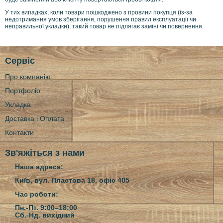
У тих випадках, коли товари пошкоджено з провини покупця (із-за
недотримання умов зберігання, порушення правил експлуатації чи
неправильної укладки), такий товар не підлягає заміні чи повернення.
Сервіс
Про компанію
Портфоліо
Укладка
Доставка і Оплата
Контакти
Зв'яжіться з нами
Наша адреса:
Київ, вул. Пластова 18, офіс 405
Час роботи:
Пн.-Пт. 9:00–18:00
Сб.-Нд.
вихідний