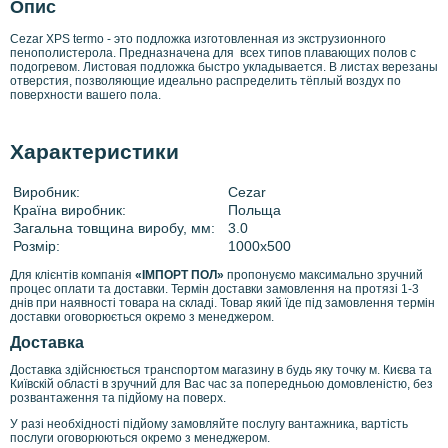
Опис
Cezar XPS termo - это подложка изготовленная из экструзионного
пенополистерола. Предназначена для всех типов плавающих полов с
подогревом. Листовая подложка быстро укладывается. В листах верезаны
отверстия, позволяющие идеально распределить тёплый воздух по
поверхности вашего пола.
Характеристики
Виробник:
Cezar
Країна виробник:
Польща
Загальна товщина виробу, мм:
3.0
Розмір:
1000х500
Для клієнтів компанія
«ІМПОРТ ПОЛ»
пропонуємо максимально зручний
процес оплати та доставки. Термін доставки замовлення на протязі 1-3
днів при наявності товара на складі. Товар який їде під замовлення термін
доставки оговорюється окремо з менеджером.
Доставка
Доставка здійснюється транспортом магазину в будь яку точку м. Києва та
Київскій області в зручний для Вас час за попередньою домовленістю, без
розвантаження та підйому на поверх.
У разі необхідності підйому замовляйте послугу вантажника, вартість
послуги оговорюються окремо з менеджером.