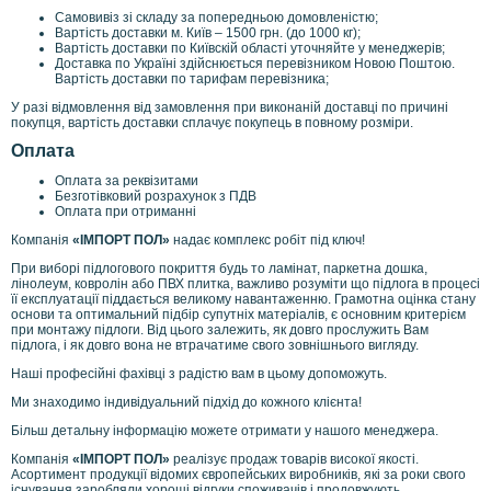
Самовивіз зі складу за попередньою домовленістю;
Вартість доставки м. Київ – 1500 грн. (до 1000 кг);
Вартість доставки по Київскій області уточняйте у менеджерів;
Доставка по Україні здійснюється перевізником Новою Поштою.
Вартість доставки по тарифам перевізника;
У разі відмовлення від замовлення при виконаній доставці по причині
покупця, вартість доставки сплачує покупець в повному розміри.
Оплата
Оплата за реквізитами
Безготівковий розрахунок з ПДВ
Оплата при отриманні
Компанія
«ІМПОРТ ПОЛ»
надає комплекс робіт під ключ!
При виборі підлогового покриття будь то ламінат, паркетна дошка,
лінолеум, ковролін або ПВХ плитка, важливо розуміти що підлога в процесі
її експлуатації піддається великому навантаженню. Грамотна оцінка стану
основи та оптимальний підбір супутніх матеріалів, є основним критерієм
при монтажу підлоги. Від цього залежить, як довго прослужить Вам
підлога, і як довго вона не втрачатиме свого зовнішнього вигляду.
Наші професійні фахівці з радістю вам в цьому допоможуть.
Ми знаходимо індивідуальний підхід до кожного клієнта!
Більш детальну інформацію можете отримати у нашого менеджера.
Компанія
«ІМПОРТ ПОЛ»
реалізує продаж товарів високої якості.
Асортимент продукції відомих європейських виробників, які за роки свого
існування заробляли хороші відгуки споживачів і продовжують