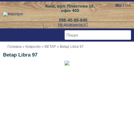
RU
/
UA
Київ, вул. Пластова 18,
офіс 405
098-40-80-640
Не дозвонилися?
Головна
»
Ковролін
»
BETAP
» Betap Libra 97
Betap Libra 97