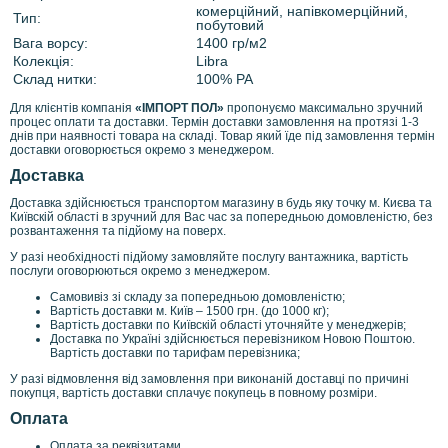
комерційний, напівкомерційний,
Тип:
побутовий
Вага ворсу:
1400 гр/м2
Колекція:
Libra
Склад нитки:
100% PA
Для клієнтів компанія
«ІМПОРТ ПОЛ»
пропонуємо максимально зручний
процес оплати та доставки. Термін доставки замовлення на протязі 1-3
днів при наявності товара на складі. Товар який їде під замовлення термін
доставки оговорюється окремо з менеджером.
Доставка
Доставка здійснюється транспортом магазину в будь яку точку м. Києва та
Київскій області в зручний для Вас час за попередньою домовленістю, без
розвантаження та підйому на поверх.
У разі необхідності підйому замовляйте послугу вантажника, вартість
послуги оговорюються окремо з менеджером.
Самовивіз зі складу за попередньою домовленістю;
Вартість доставки м. Київ – 1500 грн. (до 1000 кг);
Вартість доставки по Київскій області уточняйте у менеджерів;
Доставка по Україні здійснюється перевізником Новою Поштою.
Вартість доставки по тарифам перевізника;
У разі відмовлення від замовлення при виконаній доставці по причині
покупця, вартість доставки сплачує покупець в повному розміри.
Оплата
Оплата за реквізитами