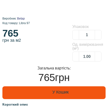
Виробник:
Betap
Код товару: Libra 97
Упаковок
765
грн за м2
Од. вимірювання
(м²)
Загальна вартість:
765грн
У Кошик
Короткий опис