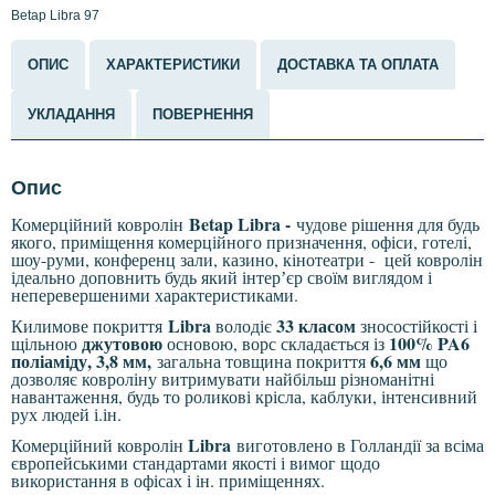
Betap Libra 97
ОПИС
ХАРАКТЕРИСТИКИ
ДОСТАВКА ТА ОПЛАТА
УКЛАДАННЯ
ПОВЕРНЕННЯ
Опис
Betap Libra -
Комерційний ковролін
чудове рішення для будь
якого, приміщення комерційного призначення, офіси, готелі,
шоу-руми, конференц зали, казино, кінотеатри - цей ковролін
ідеально доповнить будь який інтерʼєр своїм виглядом і
неперевершеними характеристиками.
Libra
33 класом
Килимове покриття
володіє
зносостійкості і
джутовою
100% PA6
щільною
основою, ворс складається із
поліаміду, 3,8 мм,
6,6 мм
загальна товщина покриття
що
дозволяє ковроліну витримувати найбільш різноманітні
навантаження, будь то роликові крісла, каблуки, інтенсивний
рух людей і.ін.
Libra
Комерційний ковролін
виготовлено в Голландії за всіма
європейськими стандартами якості і вимог щодо
використання в офісах і ін. приміщеннях.