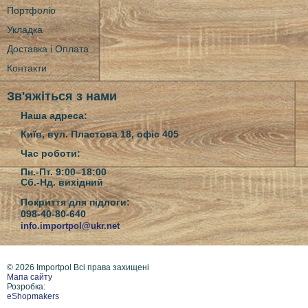
Портфоліо
Укладка
Доставка і Оплата
Контакти
Зв'яжіться з нами
Наша адреса:
Київ, вул. Пластова 18, офіс 405
Час роботи:
Пн.-Пт. 9:00–18:00
Сб.-Нд.
вихідний
Покриття для підлоги:
098-40-80-640
info.importpol@ukr.net
© 2026 Importpol Всі права захищені
Мапа сайту
Розробка:
eShopmakers