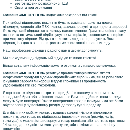
Безготівковий розрахунок з ПДВ
Оплата при отриманні
Компанія
«ІМПОРТ ПОЛ»
надає комплекс робіт під ключ!
При виборі підлогового покриття будь то ламінат, паркетна дошка,
лінолеум, ковролін або ПВХ плитка, важливо розуміти що підлога в процесі
її експлуатації піддається великому навантаженню. Грамотна оцінка стану
основи та оптимальний підбір супутніх матеріалів, є основним критерієм
при монтажу підлоги. Від цього залежить, як довго прослужить Вам
підлога, і як довго вона не втрачатиме свого зовнішнього вигляду.
Наші професійні фахівці з радістю вам в цьому допоможуть.
Ми знаходимо індивідуальний підхід до кожного клієнта!
Більш детальну інформацію можете отримати у нашого менеджера.
Компанія
«ІМПОРТ ПОЛ»
реалізує продаж товарів високої якості.
Асортимент продукції відомих європейських виробників, які за роки свого
існування заробляли хороші відгуки споживачів і продовжують
удосконалювати свої технології.
Якщо раптом підлогові покриття, придбані в нашому салоні, мають
заводський брак або за іншою причиною Вам не підійшли, вони завжди
можуть бути повернуті! Умови повернення товарів юридичними особами
обусловлені у відповідному розділі договору куплі-продажу.
Для фізичних осіб, куплених у нашому салоні якісного підлогового
покриття, але товар не підійшов за іншою причиною (розмір, колір,
текстура), є можливість повернути товар повністю або частково протягом
14 календарних днів з моменту покупки, або замінити на аналогічну
продукцію.