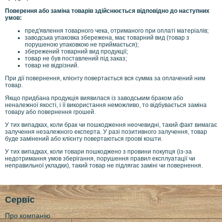
Поверення або заміна товарів здійснюється відповідно до наступних
умов:
пред'явлення товарного чека, отриманого при оплаті матеріалів;
заводська упаковка збережена, має товарний вид (товар з
порушеною упаковкою не приймається);
збережений товарний вид продукції;
товар не був поставлений під заказ;
товар не відрізний.
При дії повернення, клієнту повертається вся сумма за оплачений ним
товар.
Якщо придбана продукція виявилася із заводським браком або
неналежної якості, і її використання неможливо, то відбувається заміна
товару або повернення грошей.
У тих випадках, коли брак чи пошкодження неочевидні, такий факт вимагає
залучення незалежного експерта. У разі позитивного залучення, товар
буде замінений або клієнту повертаються гроові кошти.
У тих випадках, коли товари пошкоджено з провини покупця (із-за
недотримання умов зберігання, порушення правил експлуатації чи
неправильної укладки), такий товар не підлягає заміні чи повернення.
Сервіс
Про компанію