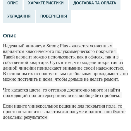
ОПИС
ХАРАКТЕРИСТИКИ
ДОСТАВКА ТА ОПЛАТА
УКЛАДАННЯ
ПОВЕРНЕННЯ
Опис
Надежный линолеум Strong Plus - является усиленным
вариантом классического полукоммерческого покрытия.
Такой вариант можно использовать, как в офисах, так и в
собственной квартире. Суть в том, что модели покрытия из
данной линейки привлекают внимание своей надежностью.
В основном их используют там где большая проходимость, но
можно постелить и дома, чтобы дольше не делать ремонт.
Что касается цвета, то оттенков достаточно много и найти
подходящий под интерьер получится вообще без проблем.
Если ищите универсальное решение для покрытия пола, то
просто остановитесь на этом линолеуме и однозначно будете
довольны результатом.
П