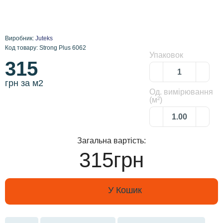
Виробник:
Juteks
Код товару: Strong Plus 6062
Упаковок
315
грн за м2
Од. вимірювання
(м²)
Загальна вартість:
315грн
У Кошик