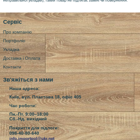
неправильної укладки), такий товар не підлягає заміні чи повернення.
l
i
d
=
Сервіс
C
P
Про компанію
6
g
Портфоліо
g
P
Укладка
D
Доставка і Оплата
2
1
Контакти
r
g
Зв'яжіться з нами
C
F
Наша адреса:
Y
Київ, вул. Пластова 18, офіс 405
y
_
Час роботи:
3
g
Пн.-Пт. 9:00–18:00
o
Сб.-Нд.
вихідний
d
Покриття для підлоги:
y
098-40-80-640
x
info.importpol@ukr.net
M