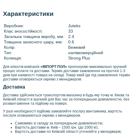
о
д
р
Характеристики
о
б
Виробник:
Juteks
н
Клас зносостійкості:
33
е
Загальна товщина виробу, мм:
2.4
е
Товщина захисного шару, мм:
0.6
:
Колір:
Бежевий
h
t
Тип:
напівкомерційний
t
Колекція:
Strong Plus
p
Для клієнтів компанія
«ІМПОРТ ПОЛ»
пропонуємо максимально зручний
:
процес оплати та доставки. Термін доставки замовлення на протязі 1-3
/
днів при наявності товара на складі. Товар який їде під замовлення термін
/
доставки оговорюється окремо з менеджером.
r
Доставка
o
z
Доставка здійснюється транспортом магазину в будь яку точку м. Києва та
e
Київскій області в зручний для Вас час за попередньою домовленістю, без
t
розвантаження та підйому на поверх.
k
У разі необхідності підйому замовляйте послугу вантажника, вартість
a
послуги оговорюються окремо з менеджером.
.
Самовивіз зі складу за попередньою домовленістю;
c
Вартість доставки м. Київ – 1500 грн. (до 1000 кг);
o
Вартість доставки по Київскій області уточняйте у менеджерів;
m