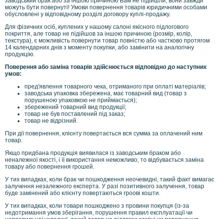
заводський брак або за іншою причиною Вам не підійшли, вони завжди
2
можуть бути повернуті! Умови повернення товарів юридичними особами
3
обусловлені у відповідному розділі договору куплі-продажу.
7
Для фізичних осіб, куплених у нашому салоні якісного підлогового
2
покриття, але товар не підійшов за іншою причиною (розмір, колір,
2
текстура), є можливість повернути товар повністю або частково протягом
6
14 календарних днів з моменту покупки, або замінити на аналогічну
продукцію.
/
c
Поверення або заміна товарів здійснюється відповідно до наступних
o
умов:
m
пред'явлення товарного чека, отриманого при оплаті матеріалів;
m
заводська упаковка збережена, має товарний вид (товар з
e
порушеною упаковкою не приймається);
n
збережений товарний вид продукції;
t
товар не був поставлений під заказ;
товар не відрізний.
s
/
При дії повернення, клієнту повертається вся сумма за оплачений ним
p
товар.
a
Якщо придбана продукція виявилася із заводським браком або
g
неналежної якості, і її використання неможливо, то відбувається заміна
e
товару або повернення грошей.
=
5
У тих випадках, коли брак чи пошкодження неочевидні, такий факт вимагає
залучення незалежного експерта. У разі позитивного залучення, товар
/
буде замінений або клієнту повертаються гроові кошти.
?
g
У тих випадках, коли товари пошкоджено з провини покупця (із-за
c
недотримання умов зберігання, порушення правил експлуатації чи