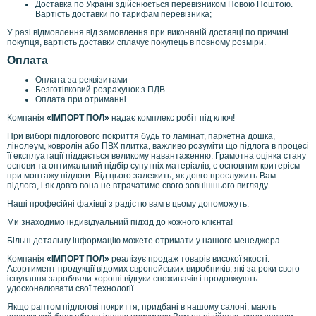
Доставка по Україні здійснюється перевізником Новою Поштою.
.
Вартість доставки по тарифам перевізника;
u
У разі відмовлення від замовлення при виконаній доставці по причині
a
покупця, вартість доставки сплачує покупець в повному розміри.
/
h
Оплата
t
Оплата за реквізитами
c
Безготівковий розрахунок з ПДВ
_
Оплата при отриманні
o
Компанія
«ІМПОРТ ПОЛ»
надає комплекс робіт під ключ!
n
e
При виборі підлогового покриття будь то ламінат, паркетна дошка,
_
лінолеум, ковролін або ПВХ плитка, важливо розуміти що підлога в процесі
x
її експлуатації піддається великому навантаженню. Грамотна оцінка стану
основи та оптимальний підбір супутніх матеріалів, є основним критерієм
_
при монтажу підлоги. Від цього залежить, як довго прослужить Вам
b
підлога, і як довго вона не втрачатиме свого зовнішнього вигляду.
l
a
Наші професійні фахівці з радістю вам в цьому допоможуть.
c
Ми знаходимо індивідуальний підхід до кожного клієнта!
k
_
Більш детальну інформацію можете отримати у нашого менеджера.
1
Компанія
«ІМПОРТ ПОЛ»
реалізує продаж товарів високої якості.
6
Асортимент продукції відомих європейських виробників, які за роки свого
g
існування заробляли хороші відгуки споживачів і продовжують
b
удосконалювати свої технології.
/
Якщо раптом підлогові покриття, придбані в нашому салоні, мають
p