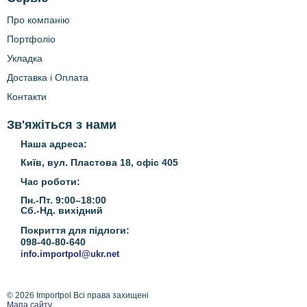
о
б
Про компанію
н
Портфоліо
е
е
Укладка
:
h
Доставка і Оплата
t
Контакти
t
p
:
Зв'яжіться з нами
/
Наша адреса:
/
r
Київ, вул. Пластова 18, офіс 405
o
z
Час роботи:
e
Пн.-Пт. 9:00–18:00
t
Сб.-Нд.
вихідний
k
a
Покриття для підлоги:
.
098-40-80-640
c
info.importpol@ukr.net
o
m
.
u
© 2026 Importpol Всі права захищені
Мапа сайту
a