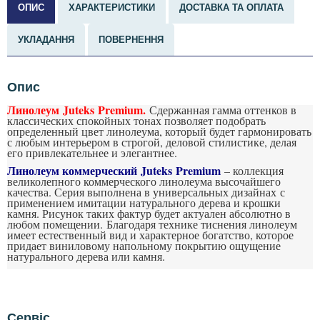
ОПИС
ХАРАКТЕРИСТИКИ
ДОСТАВКА ТА ОПЛАТА
УКЛАДАННЯ
ПОВЕРНЕННЯ
Опис
Линолеум Juteks Premium.
Сдержанная гамма оттенков в
классических спокойных тонах позволяет подобрать
определенный цвет линолеума, который будет гармонировать
с любым интерьером в строгой, деловой стилистике, делая
его привлекательнее и элегантнее.
Линолеум коммерческий Juteks Premium
– коллекция
великолепного коммерческого линолеума высочайшего
качества. Серия выполнена в универсальных дизайнах с
применением имитации натурального дерева и крошки
камня. Рисунок таких фактур будет актуален абсолютно в
любом помещении. Благодаря технике тиснения линолеум
имеет естественный вид и характерное богатство, которое
придает виниловому напольному покрытию ощущение
натурального дерева или камня.
П
о
д
р
Сервіс