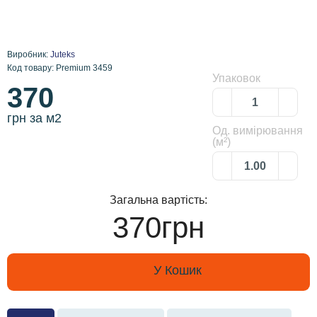
Виробник:
Juteks
Код товару: Premium 3459
Упаковок
370
грн за м2
Од. вимірювання
(м²)
Загальна вартість:
370грн
У Кошик