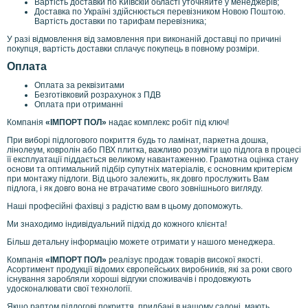
Вартість доставки по Київскій області уточняйте у менеджерів;
Доставка по Україні здійснюється перевізником Новою Поштою.
Вартість доставки по тарифам перевізника;
У разі відмовлення від замовлення при виконаній доставці по причині
покупця, вартість доставки сплачує покупець в повному розміри.
Оплата
Оплата за реквізитами
Безготівковий розрахунок з ПДВ
Оплата при отриманні
Компанія
«ІМПОРТ ПОЛ»
надає комплекс робіт під ключ!
При виборі підлогового покриття будь то ламінат, паркетна дошка,
лінолеум, ковролін або ПВХ плитка, важливо розуміти що підлога в процесі
її експлуатації піддається великому навантаженню. Грамотна оцінка стану
основи та оптимальний підбір супутніх матеріалів, є основним критерієм
при монтажу підлоги. Від цього залежить, як довго прослужить Вам
підлога, і як довго вона не втрачатиме свого зовнішнього вигляду.
Наші професійні фахівці з радістю вам в цьому допоможуть.
Ми знаходимо індивідуальний підхід до кожного клієнта!
Більш детальну інформацію можете отримати у нашого менеджера.
Компанія
«ІМПОРТ ПОЛ»
реалізує продаж товарів високої якості.
Асортимент продукції відомих європейських виробників, які за роки свого
існування заробляли хороші відгуки споживачів і продовжують
удосконалювати свої технології.
Якщо раптом підлогові покриття, придбані в нашому салоні, мають