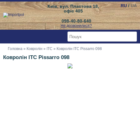
RU
/
UA
Київ, вул. Пластова 18,
офіс 405
098-40-80-640
Не дозвонилися?
Головна
»
Ковролін
»
ITC
» Ковролін ITC Pissarro 098
Ковролін ITC Pissarro 098