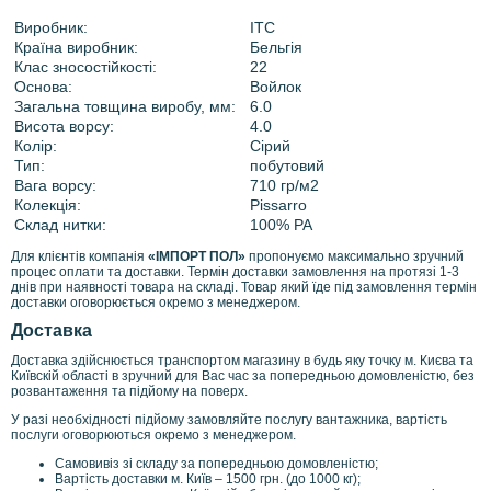
Виробник:
ITC
Країна виробник:
Бельгія
Клас зносостійкості:
22
Основа:
Войлок
Загальна товщина виробу, мм:
6.0
Висота ворсу:
4.0
Колір:
Сірий
Тип:
побутовий
Вага ворсу:
710 гр/м2
Колекція:
Pissarro
Склад нитки:
100% PA
Для клієнтів компанія
«ІМПОРТ ПОЛ»
пропонуємо максимально зручний
процес оплати та доставки. Термін доставки замовлення на протязі 1-3
днів при наявності товара на складі. Товар який їде під замовлення термін
доставки оговорюється окремо з менеджером.
Доставка
Доставка здійснюється транспортом магазину в будь яку точку м. Києва та
Київскій області в зручний для Вас час за попередньою домовленістю, без
розвантаження та підйому на поверх.
У разі необхідності підйому замовляйте послугу вантажника, вартість
послуги оговорюються окремо з менеджером.
Самовивіз зі складу за попередньою домовленістю;
Вартість доставки м. Київ – 1500 грн. (до 1000 кг);