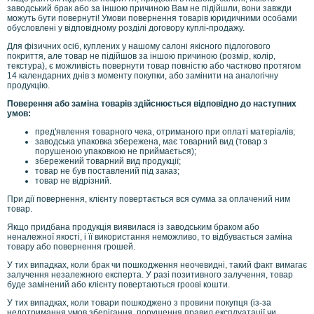
заводський брак або за іншою причиною Вам не підійшли, вони завжди
можуть бути повернуті! Умови повернення товарів юридичними особами
обусловлені у відповідному розділі договору куплі-продажу.
Для фізичних осіб, куплених у нашому салоні якісного підлогового
покриття, але товар не підійшов за іншою причиною (розмір, колір,
текстура), є можливість повернути товар повністю або частково протягом
14 календарних днів з моменту покупки, або замінити на аналогічну
продукцію.
Поверення або заміна товарів здійснюється відповідно до наступних
умов:
пред'явлення товарного чека, отриманого при оплаті матеріалів;
заводська упаковка збережена, має товарний вид (товар з
порушеною упаковкою не приймається);
збережений товарний вид продукції;
товар не був поставлений під заказ;
товар не відрізний.
При дії повернення, клієнту повертається вся сумма за оплачений ним
товар.
Якщо придбана продукція виявилася із заводським браком або
неналежної якості, і її використання неможливо, то відбувається заміна
товару або повернення грошей.
У тих випадках, коли брак чи пошкодження неочевидні, такий факт вимагає
залучення незалежного експерта. У разі позитивного залучення, товар
буде замінений або клієнту повертаються гроові кошти.
У тих випадках, коли товари пошкоджено з провини покупця (із-за
недотримання умов зберігання, порушення правил експлуатації чи