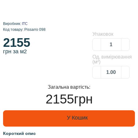
Виробник:
ITC
Код товару: Pissarro 098
Упаковок
2155
грн за м2
Од. вимірювання
(м²)
Загальна вартість:
2155грн
У Кошик
Короткий опис