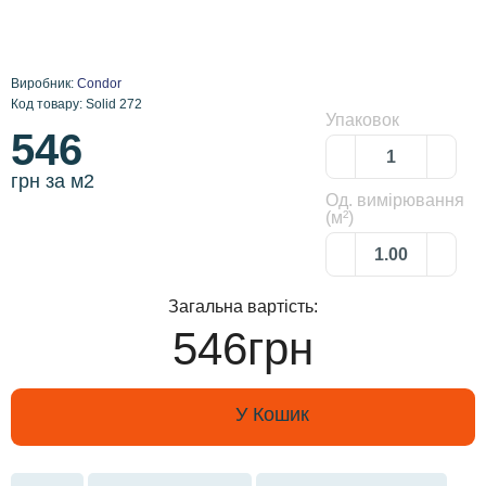
Виробник:
Condor
Код товару: Solid 272
Упаковок
546
грн за м2
Од. вимірювання
(м²)
Загальна вартість:
546грн
У Кошик