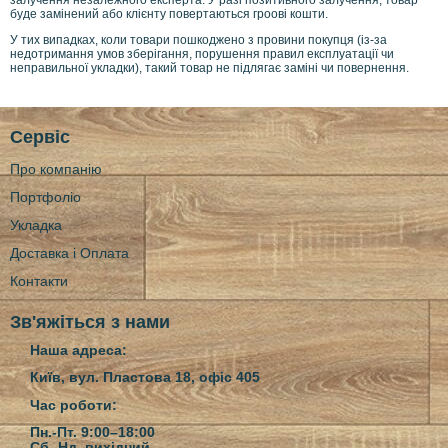
буде замінений або клієнту повертаються гроові кошти.
У тих випадках, коли товари пошкоджено з провини покупця (із-за
недотримання умов зберігання, порушення правил експлуатації чи
неправильної укладки), такий товар не підлягає заміні чи повернення.
Сервіс
Про компанію
Портфоліо
Укладка
Доставка і Оплата
Контакти
Зв'яжіться з нами
Наша адреса:
Київ, вул. Пластова 18, офіс 405
Час роботи:
Пн.-Пт. 9:00–18:00
Сб.-Нд.
вихідний