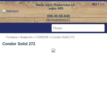
RU
/
UA
Київ, вул. Пластова 18,
офіс 405
098-40-80-640
Не дозвонилися?
Головна
»
Ковролін
»
CONDOR
» Condor Solid 272
Condor Solid 272