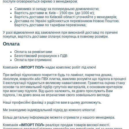
послуги оговорюються окремо з менеджером.
Самовивіз зі складу за попередньою домовленістю;
Вартість доставки м. Київ – 1500 грн. (до 1000 кг);
Вартість доставки по Київскій області уточняйте у менеджерів;
Доставка по Україні здійснюється перевізником Новою Поштою.
Вартість доставки по тарифам перевізника;
У разі відмовлення від замовлення при виконаній доставці по причині
покупця, вартість доставки сплачує покупець в повному розміри.
Оплата
Оплата за реквізитами
Безготівковий розрахунок з ПДВ
Оплата при отриманні
Компанія
«ІМПОРТ ПОЛ»
надає комплекс робіт під ключ!
При виборі підлогового покриття будь то ламінат, паркетна дошка,
лінолеум, ковролін або ПВХ плитка, важливо розуміти що підлога в процесі
її експлуатації піддається великому навантаженню. Грамотна оцінка стану
основи та оптимальний підбір супутніх матеріалів, є основним критерієм
при монтажу підлоги. Від цього залежить, як довго прослужить Вам
підлога, і як довго вона не втрачатиме свого зовнішнього вигляду.
Наші професійні фахівці з радістю вам в цьому допоможуть.
Ми знаходимо індивідуальний підхід до кожного клієнта!
Більш детальну інформацію можете отримати у нашого менеджера.
Компанія
«ІМПОРТ ПОЛ»
реалізує продаж товарів високої якості.
Асортимент продукції відомих європейських виробників, які за роки свого