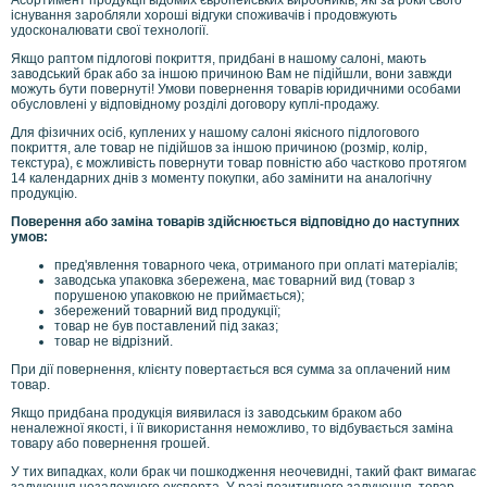
існування заробляли хороші відгуки споживачів і продовжують
удосконалювати свої технології.
Якщо раптом підлогові покриття, придбані в нашому салоні, мають
заводський брак або за іншою причиною Вам не підійшли, вони завжди
можуть бути повернуті! Умови повернення товарів юридичними особами
обусловлені у відповідному розділі договору куплі-продажу.
Для фізичних осіб, куплених у нашому салоні якісного підлогового
покриття, але товар не підійшов за іншою причиною (розмір, колір,
текстура), є можливість повернути товар повністю або частково протягом
14 календарних днів з моменту покупки, або замінити на аналогічну
продукцію.
Поверення або заміна товарів здійснюється відповідно до наступних
умов:
пред'явлення товарного чека, отриманого при оплаті матеріалів;
заводська упаковка збережена, має товарний вид (товар з
порушеною упаковкою не приймається);
збережений товарний вид продукції;
товар не був поставлений під заказ;
товар не відрізний.
При дії повернення, клієнту повертається вся сумма за оплачений ним
товар.
Якщо придбана продукція виявилася із заводським браком або
неналежної якості, і її використання неможливо, то відбувається заміна
товару або повернення грошей.
У тих випадках, коли брак чи пошкодження неочевидні, такий факт вимагає
залучення незалежного експерта. У разі позитивного залучення, товар