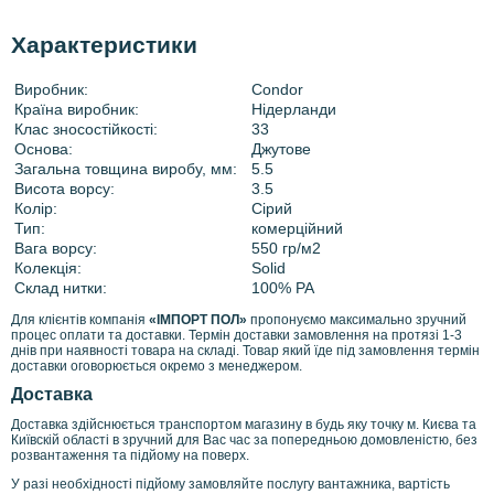
Характеристики
Виробник:
Condor
Країна виробник:
Нідерланди
Клас зносостійкості:
33
Основа:
Джутове
Загальна товщина виробу, мм:
5.5
Висота ворсу:
3.5
Колір:
Сірий
Тип:
комерційний
Вага ворсу:
550 гр/м2
Колекція:
Solid
Склад нитки:
100% PA
Для клієнтів компанія
«ІМПОРТ ПОЛ»
пропонуємо максимально зручний
процес оплати та доставки. Термін доставки замовлення на протязі 1-3
днів при наявності товара на складі. Товар який їде під замовлення термін
доставки оговорюється окремо з менеджером.
Доставка
Доставка здійснюється транспортом магазину в будь яку точку м. Києва та
Київскій області в зручний для Вас час за попередньою домовленістю, без
розвантаження та підйому на поверх.
У разі необхідності підйому замовляйте послугу вантажника, вартість