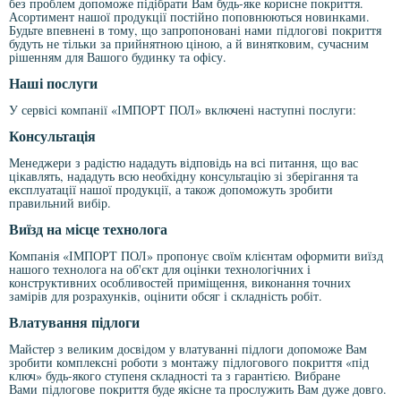
без проблем допоможе підібрати Вам будь-яке корисне покриття.
Асортимент нашої продукції постійно поповнюються новинками.
Будьте впевнені в тому, що запропоновані нами
підлогові
покриття
будуть не тільки за прийнятною ціною, а й винятковим, сучасним
рішенням для Вашого будинку та офісу.
Наші послуги
У сервісі компанії «ІМПОРТ ПОЛ» включені наступні послуги:
Консультація
Менеджери з радістю нададуть відповідь на всі питання, що вас
цікавлять, нададуть всю необхідну консультацію зі зберігання та
експлуатації нашої продукції, а також допоможуть зробити
правильний вибір.
Виїзд на місце технолога
Компанія «ІМПОРТ ПОЛ» пропонує своїм клієнтам оформити виїзд
нашого технолога на об'єкт для оцінки технологічних і
конструктивних особливостей приміщення, виконання точних
замірів для розрахунків, оцінити обсяг і складність робіт.
Влатування підлоги
Майстер з великим досвідом у влатуванні підлоги допоможе Вам
зробити комплексні роботи з монтажу
підлогового
покриття «під
ключ» будь-якого ступеня складності та з гарантією. Вибране
Вами
підлогове
покриття буде якісне та прослужить Вам дуже довго.