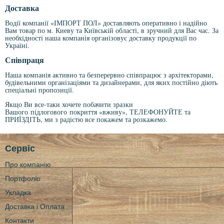
Доставка
Водії компанії «ІМПОРТ ПОЛ» доставляють оперативно і надійно
Вам товар по м. Киеву та Київській області, в зручний для Вас час. За
необхідності наша компанія організовує доставку продукції по
Україні.
Співпраця
Наша компанія активно та безперервно співпрацює з архітекторами,
будівельними організаціями та дизайнерами, для яких постійно діють
спеціальні пропозиції.
Якщо Ви все-таки хочете побачити зразки
Вашого
підлогового
покриття «вживу», ТЕЛЕФОНУЙТЕ та
ПРИЇЗДІТЬ, ми з радістю все покажем та розкажемо.
Сервіс
Про компанію
Портфоліо
Укладка
Доставка і Оплата
Контакти