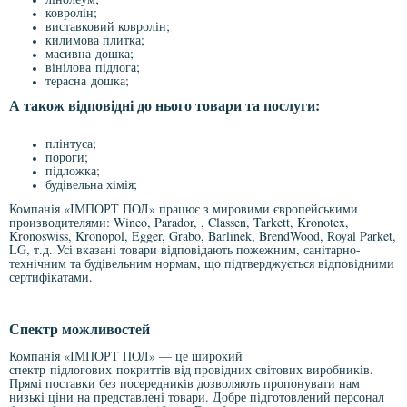
ковролін;
виставковий ковролін;
килимова плитка;
масивна дошка;
вінілова підлога;
терасна дошка;
А також відповідні до нього товари та послуги:
плінтуса;
пороги;
підложка;
будівельна хімія;
Компанія «ІМПОРТ ПОЛ» працює з мировими європейськими
производителями: Wineo, Parador, , Classen, Tarkett, Kronotex,
Kronoswiss, Kronopol, Egger, Grabo, Barlinek, BrendWood, Royal Parket,
LG, т.д. Усі вказані товари відповідають пожежним, санітарно-
технічним та будівельним нормам, що підтверджується відповідними
сертифікатами.
Спектр можливостей
Компанія «ІМПОРТ ПОЛ» — це широкий
спектр
підлогових
покриттів від провідних світових виробників.
Прямі поставки без посередників дозволяють пропонувати нам
низькі ціни на представлені товари. Добре підготовлений персонал