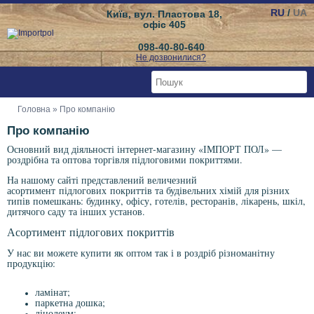
RU
/
UA
Київ, вул. Пластова 18,
офіс 405
098-40-80-640
Не дозвонилися?
Головна
» Про компанію
Про компанію
Основний вид діяльності інтернет-магазину «ІМПОРТ ПОЛ» —
роздрібна та оптова торгівля підлоговими покриттями.
На нашому сайті представлений величезний
асортимент
підлогових
покриттів та будівельних хімій для різних
типів помешкань: будинку, офісу, готелів, ресторанів, лікарень, шкіл,
дитячого саду та інших установ.
Асортимент
підлогових
покриттів
У нас ви можете купити як оптом так і в роздріб різноманітну
продукцію:
ламінат;
паркетна дошка;
лінолеум;