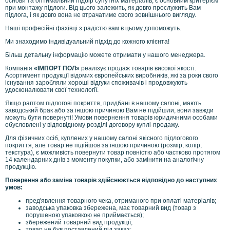
основи та оптимальний підбір супутніх матеріалів, є основним критерієм
при монтажу підлоги. Від цього залежить, як довго прослужить Вам
підлога, і як довго вона не втрачатиме свого зовнішнього вигляду.
Наші професійні фахівці з радістю вам в цьому допоможуть.
Ми знаходимо індивідуальний підхід до кожного клієнта!
Більш детальну інформацію можете отримати у нашого менеджера.
Компанія
«ІМПОРТ ПОЛ»
реалізує продаж товарів високої якості.
Асортимент продукції відомих європейських виробників, які за роки свого
існування заробляли хороші відгуки споживачів і продовжують
удосконалювати свої технології.
Якщо раптом підлогові покриття, придбані в нашому салоні, мають
заводський брак або за іншою причиною Вам не підійшли, вони завжди
можуть бути повернуті! Умови повернення товарів юридичними особами
обусловлені у відповідному розділі договору куплі-продажу.
Для фізичних осіб, куплених у нашому салоні якісного підлогового
покриття, але товар не підійшов за іншою причиною (розмір, колір,
текстура), є можливість повернути товар повністю або частково протягом
14 календарних днів з моменту покупки, або замінити на аналогічну
продукцію.
Поверення або заміна товарів здійснюється відповідно до наступних
умов:
пред'явлення товарного чека, отриманого при оплаті матеріалів;
заводська упаковка збережена, має товарний вид (товар з
порушеною упаковкою не приймається);
збережений товарний вид продукції;
товар не був поставлений під заказ;