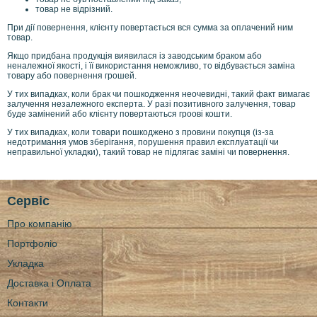
товар не відрізний.
При дії повернення, клієнту повертається вся сумма за оплачений ним
товар.
Якщо придбана продукція виявилася із заводським браком або
неналежної якості, і її використання неможливо, то відбувається заміна
товару або повернення грошей.
У тих випадках, коли брак чи пошкодження неочевидні, такий факт вимагає
залучення незалежного експерта. У разі позитивного залучення, товар
буде замінений або клієнту повертаються гроові кошти.
У тих випадках, коли товари пошкоджено з провини покупця (із-за
недотримання умов зберігання, порушення правил експлуатації чи
неправильної укладки), такий товар не підлягає заміні чи повернення.
Сервіс
Про компанію
Портфоліо
Укладка
Доставка і Оплата
Контакти