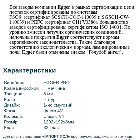
Egger
Все заводы компании
в рамках сертификации цепи
поставок сертифицированы по системам
FSC® (сертификат SGSCH-COC-110039 и SGSCH-CW-
110039) и PEFC (сертификат CH17/0386), большинство
заводов сертифицированы сертификатом ISO 14001. По
уровню эмиссии летучих органических соединений,
Egger
напольные покрытия
соответствуют нормам
европейского законодательства. Также благодаря
соответствию экологическим нормам, ламинированные
Egger
полы
были отмечены знаком "Голубой ангел".
Характеристики
Виробник:
EGGER PRO
Країна виробник:
Німеччина
Товщина:
8 мм
Колір:
Натур
Дизайн:
1-но смуговий
Фаска:
фаска 4V
Колекція:
Classic V4
Розмір:
1292х192х8мм
Клас:
32 клас
Для клієнтів компанія
«ІМПОРТ ПОЛ»
пропонуємо максимально зручний