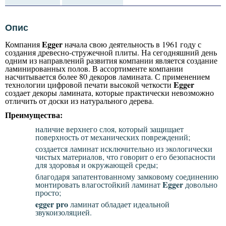
Опис
Egger
Компания
начала свою деятельность в 1961 году с
создания древесно-стружечной плиты. На сегодняшний день
одним из направлений развития компании является создание
ламинированных полов. В ассортименте компании
насчитывается более 80 декоров ламината. С применением
Egger
технологии цифровой печати высокой четкости
создает декоры ламината, которые практически невозможно
отличить от доски из натурального дерева.
Преимущества:
наличие верхнего слоя, который защищает
поверхность от механических повреждений;
создается ламинат исключительно из экологически
чистых материалов, что говорит о его безопасности
для здоровья и окружающей среды;
благодаря запатентованному замковому соединению
Egger
монтировать влагостойкий ламинат
довольно
просто;
egger pro
ламинат обладает идеальной
звукоизоляцией.