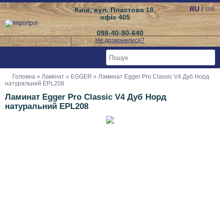
RU
/
UA
Київ, вул. Пластова 18,
офіс 405
098-40-80-640
Не дозвонилися?
Головна
»
Ламінат
»
EGGER
» Ламинат Egger Pro Classic V4 Дуб Норд
натуральний EPL208
Ламинат Egger Pro Classic V4 Дуб Норд
натуральний EPL208