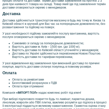
процес оплати та доставки. Термін доставки замовлення на протязі 1-3
днів при наявності товара на складі. Товар який їде під замовлення термін
доставки оговорюється окремо з менеджером.
Доставка
Доставка здійснюється транспортом магазину в будь яку точку м. Києва та
Київскій області в зручний для Вас час за попередньою домовленістю, без
розвантаження та підйому на поверх.
У разі необхідності підйому замовляйте послугу вантажника, вартість
послуги оговорюються окремо з менеджером.
Самовивіз зі складу за попередньою домовленістю;
Вартість доставки м. Київ – 1500 грн. (до 1000 кг);
Вартість доставки по Київскій області уточняйте у менеджерів;
Доставка по Україні здійснюється перевізником Новою Поштою.
Вартість доставки по тарифам перевізника;
У разі відмовлення від замовлення при виконаній доставці по причині
покупця, вартість доставки сплачує покупець в повному розміри.
Оплата
Оплата за реквізитами
Безготівковий розрахунок з ПДВ
Оплата при отриманні
Компанія
«ІМПОРТ ПОЛ»
надає комплекс робіт під ключ!
При виборі підлогового покриття будь то ламінат, паркетна дошка,
лінолеум, ковролін або ПВХ плитка, важливо розуміти що підлога в процесі
її експлуатації піддається великому навантаженню. Грамотна оцінка стану