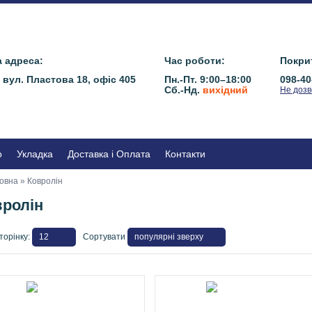
 адреса:
Час роботи:
Покрит
, вул. Пластова 18, офіс 405
Пн.-Пт. 9:00–18:00
098-40
Сб.-Нд.
вихідний
Не доз
о
Укладка
Доставка і Оплата
Контакти
овна
» Ковролін
вролін
торінку:
Сортувати