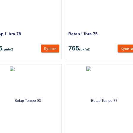
ap Libra 78
Betap Libra 75
5
765
Купити
Купити
грн
/м2
грн
/м2