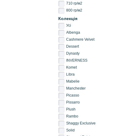
710 гр/м2
800 гр/м2
Колекція
Усі
Albenga
Cashmere Velvet
Dessert
Dynasty
INVERNESS
Komet
Libra
Mabelie
Manchester
Picasso
Pissarro
Plush
Rambo
Shaggy Exclusive
Solid