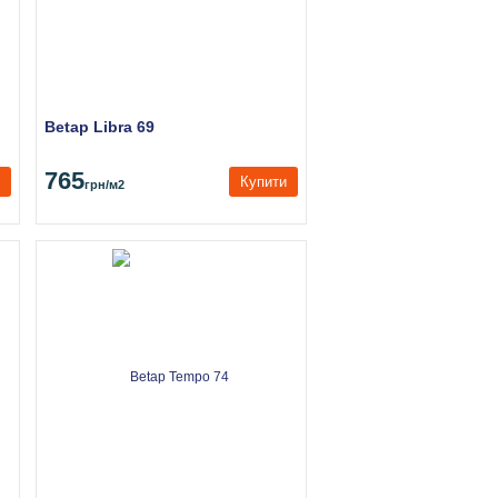
Betap Libra 69
765
Купити
грн
/м2