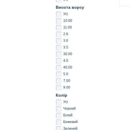
Висота ворсу
Усі
10.00
11.00
2.6
3.0
3.5
30.00
4.0
40.00
5.0
7.00
9.00
Колір
Усі
Чорний
Білий
Бежевий
Зелений