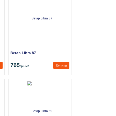
Betap Libra 87
765
Купити
грн
/м2