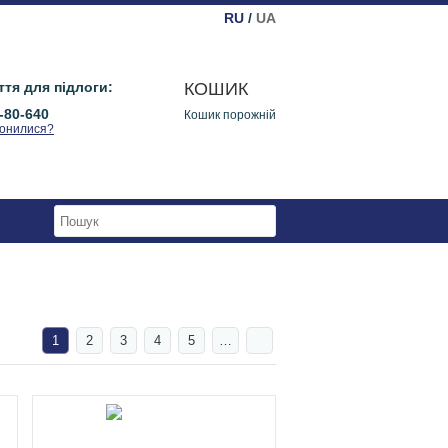
RU
/
UA
тя для підлоги:
КОШИК
-80-640
Кошик порожній
вонилися?
1
2
3
4
5
…