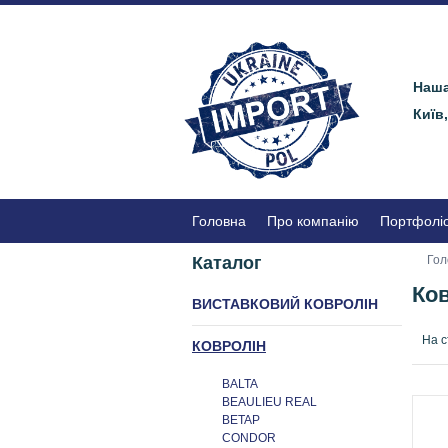
Наша
Київ
Головна
Про компанію
Портфолі
Каталог
Гол
Ко
ВИСТАВКОВИЙ КОВРОЛІН
На с
КОВРОЛІН
BALTA
BEAULIEU REAL
BETAP
CONDOR