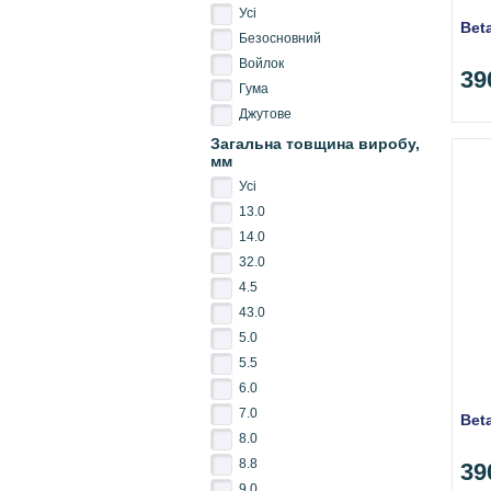
Усі
Bet
Безосновний
Войлок
39
Гума
Джутове
Загальна товщина виробу,
мм
Усі
13.0
14.0
32.0
4.5
43.0
5.0
5.5
6.0
7.0
Bet
8.0
8.8
39
9.0