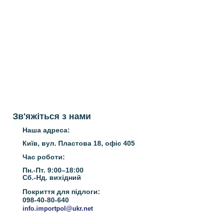
Зв'яжіться з нами
Наша адреса:
Київ, вул. Пластова 18, офіс 405
Час роботи:
Пн.-Пт. 9:00–18:00
Сб.-Нд.
вихідний
Покриття для підлоги:
098-40-80-640
info.importpol@ukr.net