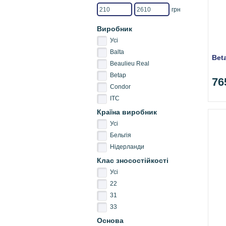
грн
Виробник
Усі
Balta
Bet
Beaulieu Real
Betap
76
Condor
ITC
Країна виробник
Усі
Бельгія
Нідерланди
Клас зносостійкості
Усі
22
31
33
Основа