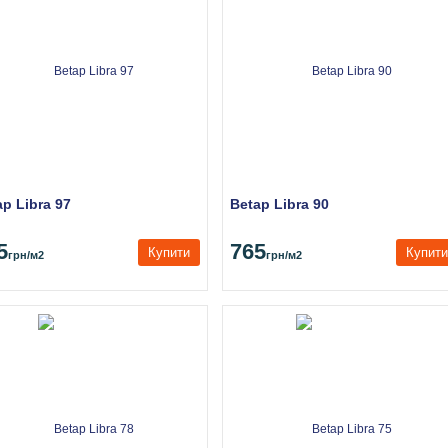
ap Libra 97
Betap Libra 90
5
765
Купити
Купити
грн
/м2
грн
/м2