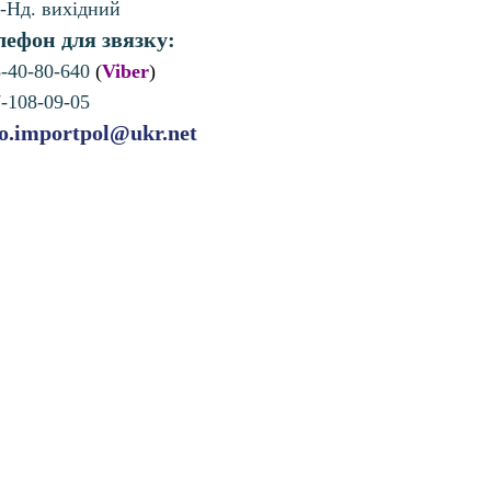
-Нд. вихідний
лефон для звязку:
8-40-80-640
(
Viber
)
7-108-09-05
fo.importpol@ukr.net