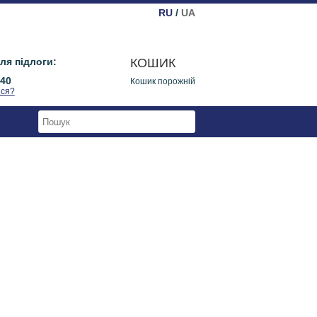
RU
/
UA
ля підлоги:
КОШИК
640
Кошик порожній
ися?