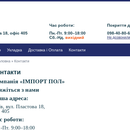
Час роботи:
Покриття д
а 18, офіс 405
Пн.-Пт. 9:00–18:00
098-40-80-
Сб.-Нд.
вихідний
Не дозвонил
о
Укладка
Доставка і Оплата
Контакти
оловна
» Контакти
нтакти
мпанія «ІМПОРТ ПОЛ»
яжіться з нами
ша адреса:
в, вул. Пластова 18,
 405
с роботи:
-Пт. 9:00–18:00