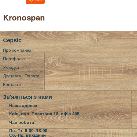
Kronospan
Сервіс
Про компанію
Портфоліо
Укладка
Доставка і Оплата
Контакти
Зв'яжіться з нами
Наша адреса:
Київ, вул. Пластова 18, офіс 405
Час роботи:
Пн.-Пт. 9:00–18:00
Сб.-Нд.
вихідний