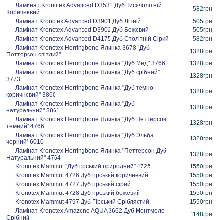
Ламинат Kronotex Advanced D3531 Дуб Тисячолітній
582грн
Коричневий
Ламінат Kronotex Advanced D3901 Дуб Літній
505грн
Ламінат Kronotex Advanced D3902 Дуб Бежевий
505грн
Ламінат Kronotex Advanced D4175 Дуб Столітній Сірий
582грн
Ламінат Kronotex Herringbone Ялинка 3678 "Дуб
1328грн
Петтерсон світлий"
Ламінат Kronotex Herringbone Ялинка "Дуб Мед" 3766
1328грн
Ламінат Kronotex Herringbone Ялинка "Дуб срібний"
1328грн
3773
Ламінат Kronotex Herringbone Ялинка "Дуб темно-
1328грн
коричневий" 3860
Ламінат Kronotex Herringbone Ялинка "Дуб
1328грн
натуральний" 3861
Ламінат Kronotex Herringbone Ялинка "Дуб Петтерсон
1328грн
темний" 4766
Ламінат Kronotex Herringbone Ялинка "Дуб Эльба
1328грн
чорний" 6010
Ламінат Kronotex Herringbone Ялинка "Петтерсон Дуб
1328грн
Натуральний" 4764
Kronotex Mammut "Дуб гірський природний" 4725
1550грн
Kronotex Mammut 4726 Дуб гірський коричневий
1550грн
Kronotex Mammut 4727 Дуб гірський сірий
1550грн
Kronotex Mammut 4728 Дуб гірський бежевий
1550грн
Kronotex Mammut 4797 Дуб Гірський Сріблястий
1550грн
Ламінат Kronotex Amazone AQUA 3662 Дуб Монтмело
1148грн
Срібний