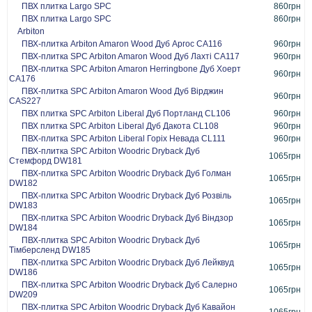
ПВХ плитка Largo SPC
860грн
ПВХ плитка Largo SPC
860грн
Arbiton
ПВХ-плитка Arbiton Amaron Wood Дуб Аргос CA116
960грн
ПВХ-плитка SPC Arbiton Amaron Wood Дуб Лахті CA117
960грн
ПВХ-плитка SPC Arbiton Amaron Herringbone Дуб Хоерт
960грн
CA176
ПВХ-плитка SPC Arbiton Amaron Wood Дуб Вірджин
960грн
CAS227
ПВХ плитка SPC Arbiton Liberal Дуб Портланд CL106
960грн
ПВХ плитка SPC Arbiton Liberal Дуб Дакота CL108
960грн
ПВХ-плитка SPC Arbiton Liberal Горіх Невада CL111
960грн
ПВХ-плитка SPC Arbiton Woodric Dryback Дуб
1065грн
Стемфорд DW181
ПВХ-плитка SPC Arbiton Woodric Dryback Дуб Голман
1065грн
DW182
ПВХ-плитка SPC Arbiton Woodric Dryback Дуб Розвіль
1065грн
DW183
ПВХ-плитка SPC Arbiton Woodric Dryback Дуб Віндзор
1065грн
DW184
ПВХ-плитка SPC Arbiton Woodric Dryback Дуб
1065грн
Тімберсленд DW185
ПВХ-плитка SPC Arbiton Woodric Dryback Дуб Лейквуд
1065грн
DW186
ПВХ-плитка SPC Arbiton Woodric Dryback Дуб Салерно
1065грн
DW209
ПВХ-плитка SPC Arbiton Woodric Dryback Дуб Кавайон