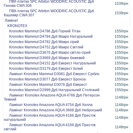
ПВХ-плитка SPC Arbiton WOODRIC ACOUSTIC Дуб
1539грн
Генова CWA 306
ПВХ-плитка SPC Arbiton WOODRIC ACOUSTIC Дуб
1539грн
Кашемір CWA 307
Ламінат
KRONOTEX
Kronotex Mammut D4796 Дуб Горний Тітан
1550грн
Kronotex Mammut D4794 Дуб Макро Натуральний
1550грн
Kronotex Mammut D4792 Дуб Макро сірий
1550грн
Kronotex Mammut D4752 Дуб Макро Світлий
1550грн
Kronotex Mammut D3670 Дуб Макро світло-сірий
1550грн
Kronotex Mammut D3669 Дуб Макро бежевий
1550грн
Kronotex Mammut D4152 Дуб Еверест Натуральний
1550грн
Kronotex Mammut D3179 Дуб Еверест Білий
1550грн
Ламінат Kronotex Mammut D3081 Дуб Еверест Срібло
1550грн
Kronotex Mammut D3077 Дуб Еверест Бронза
1550грн
Ламінат Kronotex Mammut D3076 Дуб Еверест
1550грн
Kronotex Mammut D2999 Дуб Натуральний Столічний
1550грн
Ламинат Kronotex Amazone AQUA 4766 Дуб Петерсон
1148грн
Темний
Ламінат Kronotex Amazone AQUA 4754 Дуб Хелла
1148грн
Ламінат Kronotex Amazone AQUA 3668 Дуб Неброський
1148грн
Ламінат Kronotex Amazone AQUA 4166 Дуб Престіж
1148грн
натуральний
Ламінат Kronotex Amazone AQUA 4169 Дуб Престіж
1148грн
світлий