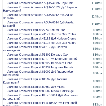
Ламінат Kronotex Amazone AQUA 40792 Tajo Oak
1148грн
Ламінат Kronotex Amazone AQUA 51322 Дуб Гармоні
1148грн
Натуральний
Ламінат Kronotex Amazone AQUA 6012 Дуб Альба
1148грн
Золотий
Ламінат Kronotex Amazone AQUA 6014 Дуб Альба
1148грн
Бежевий
Ламінат Kronotex Exquisit 2774 Natural Pine
880грн
Ламінат Kronotex Exquisit 41172 Horizon Oak Coffee
880грн
Ламінат Kronotex Exquisit 41182 Дуб Horizon Creme
880грн
Ламінат Kronotex Exquisit 41192 Horizon Oak Nature
880грн
Ламінат Kronotex Exquisit 41212 Дуб Horizon
880грн
шоколадний
Ламінат Kronotex Exquisit 51302 Delgado Oak
880грн
Ламінат Kronotex Exquisit 6017 Дуб Кашемір Чорний
880грн
Ламінат Kronotex Exquisit 80922 Belvedere Eiche
880грн
Ламінат Kronotex Exquisit 80932 Модрина Берлін
880грн
Ламінат Kronotex Exquisit 81002 Дуб Гнарренбург
880грн
коричневий
Ламінат Kronotex Exquisit 81592 Дуб Тоскана
880грн
Коричневий
Ламінат Kronotex Exquisit 89652 Дуб Mistral
880грн
Ламінат Kronotex Exquisit 89682 Mistral Oak Beige
880грн
Ламінат Kronotex Exquisit Plus D3661 Дуб Монтмело
883грн
натуральний
Ламінат Kronotex Exquisit Plus 40532 Дуб Рубіновий
883грн