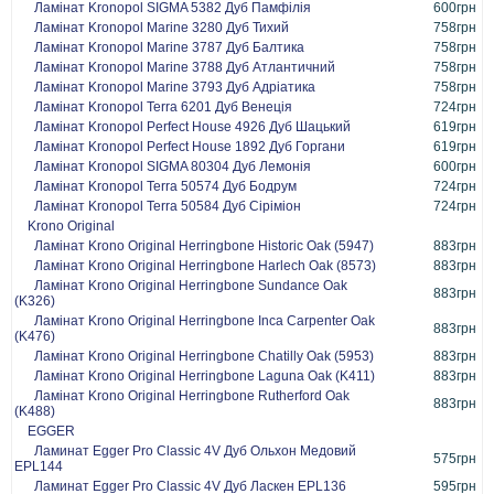
Ламінат Kronopol SIGMA 5382 Дуб Памфілія
600грн
Ламінат Kronopol Marine 3280 Дуб Тихий
758грн
Ламінат Kronopol Marine 3787 Дуб Балтика
758грн
Ламінат Kronopol Marine 3788 Дуб Атлантичний
758грн
Ламінат Kronopol Marine 3793 Дуб Адріатика
758грн
Ламінат Kronopol Terra 6201 Дуб Венеція
724грн
Ламінат Kronopol Perfect House 4926 Дуб Шацький
619грн
Ламінат Kronopol Perfect House 1892 Дуб Горгани
619грн
Ламінат Kronopol SIGMA 80304 Дуб Лемонія
600грн
Ламінат Kronopol Terra 50574 Дуб Бодрум
724грн
Ламінат Kronopol Terra 50584 Дуб Сіріміон
724грн
Krono Original
Ламінат Krono Original Herringbone Historic Oak (5947)
883грн
Ламінат Krono Original Herringbone Harlech Oak (8573)
883грн
Ламінат Krono Original Herringbone Sundance Oak
883грн
(K326)
Ламінат Krono Original Herringbone Inca Carpenter Oak
883грн
(K476)
Ламінат Krono Original Herringbone Chatilly Oak (5953)
883грн
Ламінат Krono Original Herringbone Laguna Oak (K411)
883грн
Ламінат Krono Original Herringbone Rutherford Oak
883грн
(K488)
EGGER
Ламинат Egger Pro Classic 4V Дуб Ольхон Медовий
575грн
EPL144
Ламинат Egger Pro Classic 4V Дуб Ласкен EPL136
595грн