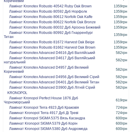
Коричневий
Ламінат Kronotex Robusto 40542 Ruby Oak Brown
1359грн
Ламінат Kronotex Robusto 80592 Дуб Норфолк
1359грн
Ламінат Kronotex Robusto 80612 Norfolk Oak Kaffe
1359грн
Ламінат Kronotex Robusto 80622 Norfolk Oak Bronze
1359грн
Ламінат Kronotex Robusto 80032 Дуб Арізона Бежевий
1359грн
Ламінат Kronotex Robusto 80992 Дуб Гнарренбург
1359грн
Титан
Ламінат Kronotex Robusto 81672 Harvest Oak Beige
1359грн
Ламінат Kronotex Robusto 81662 Harvest Oak Brown
1359грн
Ламінат Kronotex Advanced D4616 Дуб Валлійський
582грн
Ламінат Kronotex Advanced D4617 Дуб Валлійський
582грн
натуральний
Ламінат Kronotex Advanced D4957 Дуб Великий
582грн
Коричневий
Ламінат Kronotex Advanced D4956 Дуб Великий Сірий
582грн
Ламінат Kronotex Advanced D6401 Дуб Великий Титан
582грн
Ламінат Kronotex Advanced D3900 Дуб Літній Сірий
582грн
KRONOPOL
Ламінат Kronopol Perfect House 1876 Дуб
619грн
Чорноморський
Ламінат Kronopol Terra 4923 Дуб Краковія
724грн
Ламинат Kronopol Terra 4917 Дуб Ді Треві
724грн
Ламінат Kronopol SIGMA 5375 Вязь Касандра
600грн
Ламинат Kronopol SIGMA 5379 Дуб Корін
600грн
Ламинат Kronopol SIGMA 5380 Дуб Андромеда
600грн