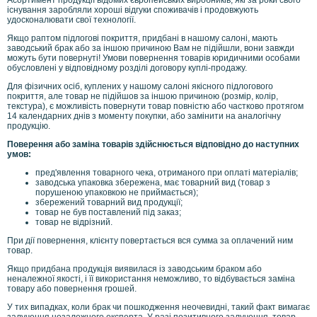
існування заробляли хороші відгуки споживачів і продовжують
удосконалювати свої технології.
Якщо раптом підлогові покриття, придбані в нашому салоні, мають
заводський брак або за іншою причиною Вам не підійшли, вони завжди
можуть бути повернуті! Умови повернення товарів юридичними особами
обусловлені у відповідному розділі договору куплі-продажу.
Для фізичних осіб, куплених у нашому салоні якісного підлогового
покриття, але товар не підійшов за іншою причиною (розмір, колір,
текстура), є можливість повернути товар повністю або частково протягом
14 календарних днів з моменту покупки, або замінити на аналогічну
продукцію.
Поверення або заміна товарів здійснюється відповідно до наступних
умов:
пред'явлення товарного чека, отриманого при оплаті матеріалів;
заводська упаковка збережена, має товарний вид (товар з
порушеною упаковкою не приймається);
збережений товарний вид продукції;
товар не був поставлений під заказ;
товар не відрізний.
При дії повернення, клієнту повертається вся сумма за оплачений ним
товар.
Якщо придбана продукція виявилася із заводським браком або
неналежної якості, і її використання неможливо, то відбувається заміна
товару або повернення грошей.
У тих випадках, коли брак чи пошкодження неочевидні, такий факт вимагає
залучення незалежного експерта. У разі позитивного залучення, товар