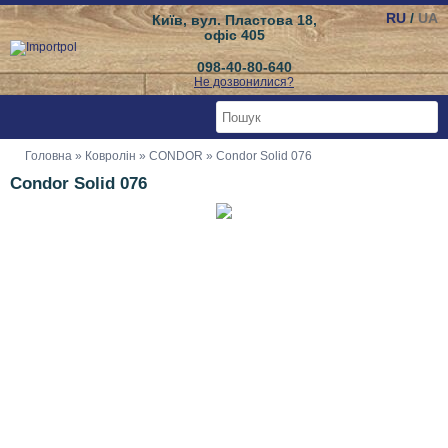
RU
/
UA
Київ, вул. Пластова 18,
офіс 405
098-40-80-640
Не дозвонилися?
Головна
»
Ковролін
»
CONDOR
» Condor Solid 076
Condor Solid 076