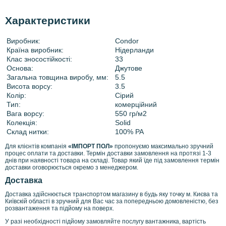
Характеристики
Виробник:
Condor
Країна виробник:
Нідерланди
Клас зносостійкості:
33
Основа:
Джутове
Загальна товщина виробу, мм:
5.5
Висота ворсу:
3.5
Колір:
Сірий
Тип:
комерційний
Вага ворсу:
550 гр/м2
Колекція:
Solid
Склад нитки:
100% PA
Для клієнтів компанія
«ІМПОРТ ПОЛ»
пропонуємо максимально зручний
процес оплати та доставки. Термін доставки замовлення на протязі 1-3
днів при наявності товара на складі. Товар який їде під замовлення термін
доставки оговорюється окремо з менеджером.
Доставка
Доставка здійснюється транспортом магазину в будь яку точку м. Києва та
Київскій області в зручний для Вас час за попередньою домовленістю, без
розвантаження та підйому на поверх.
У разі необхідності підйому замовляйте послугу вантажника, вартість