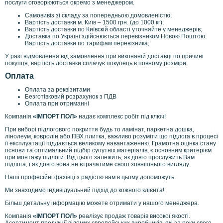
послуги оговорюються окремо з менеджером.
Самовивіз зі складу за попередньою домовленістю;
Вартість доставки м. Київ – 1500 грн. (до 1000 кг);
Вартість доставки по Київскій області уточняйте у менеджерів;
Доставка по Україні здійснюється перевізником Новою Поштою.
Вартість доставки по тарифам перевізника;
У разі відмовлення від замовлення при виконаній доставці по причині
покупця, вартість доставки сплачує покупець в повному розміри.
Оплата
Оплата за реквізитами
Безготівковий розрахунок з ПДВ
Оплата при отриманні
Компанія
«ІМПОРТ ПОЛ»
надає комплекс робіт під ключ!
При виборі підлогового покриття будь то ламінат, паркетна дошка,
лінолеум, ковролін або ПВХ плитка, важливо розуміти що підлога в процесі
її експлуатації піддається великому навантаженню. Грамотна оцінка стану
основи та оптимальний підбір супутніх матеріалів, є основним критерієм
при монтажу підлоги. Від цього залежить, як довго прослужить Вам
підлога, і як довго вона не втрачатиме свого зовнішнього вигляду.
Наші професійні фахівці з радістю вам в цьому допоможуть.
Ми знаходимо індивідуальний підхід до кожного клієнта!
Більш детальну інформацію можете отримати у нашого менеджера.
Компанія
«ІМПОРТ ПОЛ»
реалізує продаж товарів високої якості.
Асортимент продукції відомих європейських виробників, які за роки свого