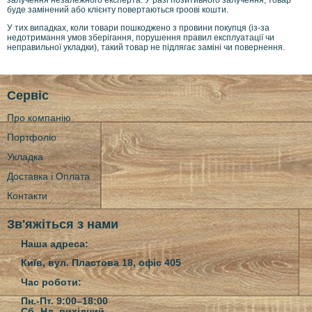
буде замінений або клієнту повертаються гроові кошти.
У тих випадках, коли товари пошкоджено з провини покупця (із-за
недотримання умов зберігання, порушення правил експлуатації чи
неправильної укладки), такий товар не підлягає заміні чи повернення.
Сервіс
Про компанію
Портфоліо
Укладка
Доставка і Оплата
Контакти
Зв'яжіться з нами
Наша адреса:
Київ, вул. Пластова 18, офіс 405
Час роботи:
Пн.-Пт. 9:00–18:00
Сб.-Нд.
вихідний