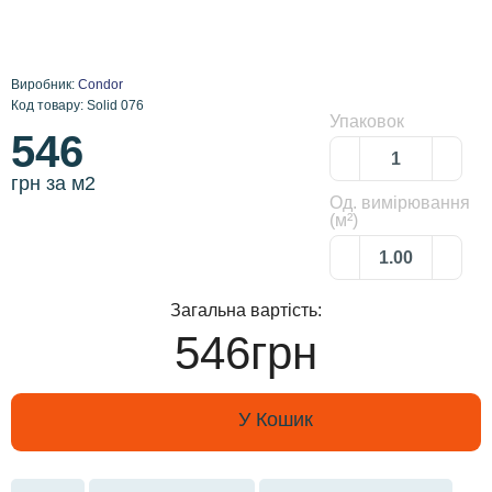
Виробник:
Condor
Код товару: Solid 076
Упаковок
546
грн за м2
Од. вимірювання
(м²)
Загальна вартість:
546грн
У Кошик