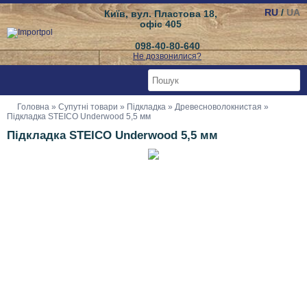
RU
/
UA
Київ, вул. Пластова 18,
офіс 405
098-40-80-640
Не дозвонилися?
Головна
»
Супутні товари
»
Підкладка
»
Древесноволокнистая
»
Підкладка STEICO Underwood 5,5 мм
Підкладка STEICO Underwood 5,5 мм