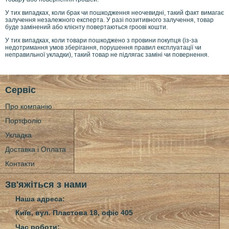
У тих випадках, коли брак чи пошкодження неочевидні, такий факт вимагає
залучення незалежного експерта. У разі позитивного залучення, товар
буде замінений або клієнту повертаються гроові кошти.
У тих випадках, коли товари пошкоджено з провини покупця (із-за
недотримання умов зберігання, порушення правил експлуатації чи
неправильної укладки), такий товар не підлягає заміні чи повернення.
Сервіс
Про компанію
Портфоліо
Укладка
Доставка і Оплата
Контакти
Зв'яжіться з нами
Наша адреса:
Київ, вул. Пластова 18, офіс 405
Час роботи: