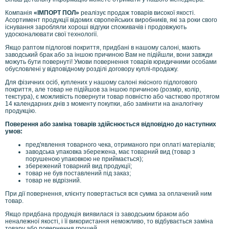
Компанія
«ІМПОРТ ПОЛ»
реалізує продаж товарів високої якості.
Асортимент продукції відомих європейських виробників, які за роки свого
існування заробляли хороші відгуки споживачів і продовжують
удосконалювати свої технології.
Якщо раптом підлогові покриття, придбані в нашому салоні, мають
заводський брак або за іншою причиною Вам не підійшли, вони завжди
можуть бути повернуті! Умови повернення товарів юридичними особами
обусловлені у відповідному розділі договору куплі-продажу.
Для фізичних осіб, куплених у нашому салоні якісного підлогового
покриття, але товар не підійшов за іншою причиною (розмір, колір,
текстура), є можливість повернути товар повністю або частково протягом
14 календарних днів з моменту покупки, або замінити на аналогічну
продукцію.
Поверення або заміна товарів здійснюється відповідно до наступних
умов:
пред'явлення товарного чека, отриманого при оплаті матеріалів;
заводська упаковка збережена, має товарний вид (товар з
порушеною упаковкою не приймається);
збережений товарний вид продукції;
товар не був поставлений під заказ;
товар не відрізний.
При дії повернення, клієнту повертається вся сумма за оплачений ним
товар.
Якщо придбана продукція виявилася із заводським браком або
неналежної якості, і її використання неможливо, то відбувається заміна
товару або повернення грошей.