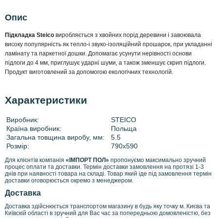
Опис
Підкладка Steico
виробляється з хвойних порід деревини і завоювала
високу популярність як тепло-і звуко-ізоляційний прошарок, при укладанні
ламінату та паркетної дошки. Допомагає усунути нерівності основи
підлоги до 4 мм, приглушує ударні шуми, а також зменшує скрип підлоги.
Продукт виготовлений за допомогою екологічних технологій.
Характеристики
Виробник:
STEICO
Країна виробник:
Польща
Загальна товщина виробу, мм:
5.5
Розмір:
790х590
Для клієнтів компанія
«ІМПОРТ ПОЛ»
пропонуємо максимально зручний
процес оплати та доставки. Термін доставки замовлення на протязі 1-3
днів при наявності товара на складі. Товар який їде під замовлення термін
доставки оговорюється окремо з менеджером.
Доставка
Доставка здійснюється транспортом магазину в будь яку точку м. Києва та
Київскій області в зручний для Вас час за попередньою домовленістю, без