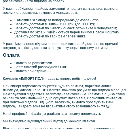
розвантаження та підйому на поверх.
У разі необхідності підйому замовляйте послугу вантажника, вартість
послуги оговорюються окремо з менеджером.
Самовивіз зі складу за попередньою домовленістю;
Вартість доставки м. Київ – 1500 грн. (до 1000 кг);
Вартість доставки по Київскій області уточняйте у менеджерів;
Доставка по Україні здійснюється перевізником Новою Поштою.
Вартість доставки по тарифам перевізника;
У разі відмовлення від замовлення при виконаній доставці по причині
покупця, вартість доставки сплачує покупець в повному розміри.
Оплата
Оплата за реквізитами
Безготівковий розрахунок з ПДВ
Оплата при отриманні
Компанія
«ІМПОРТ ПОЛ»
надає комплекс робіт під ключ!
При виборі підлогового покриття будь то ламінат, паркетна дошка,
лінолеум, ковролін або ПВХ плитка, важливо розуміти що підлога в процесі
її експлуатації піддається великому навантаженню. Грамотна оцінка стану
основи та оптимальний підбір супутніх матеріалів, є основним критерієм
при монтажу підлоги. Від цього залежить, як довго прослужить Вам
підлога, і як довго вона не втрачатиме свого зовнішнього вигляду.
Наші професійні фахівці з радістю вам в цьому допоможуть.
Ми знаходимо індивідуальний підхід до кожного клієнта!
Більш детальну інформацію можете отримати у нашого менеджера.