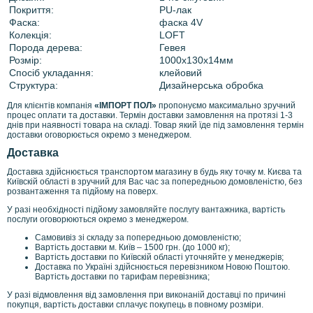
Покриття:
PU-лак
Фаска:
фаска 4V
Колекція:
LOFT
Порода дерева:
Гевея
Розмір:
1000х130х14мм
Спосіб укладання:
клейовий
Структура:
Дизайнерська обробка
Для клієнтів компанія
«ІМПОРТ ПОЛ»
пропонуємо максимально зручний
процес оплати та доставки. Термін доставки замовлення на протязі 1-3
днів при наявності товара на складі. Товар який їде під замовлення термін
доставки оговорюється окремо з менеджером.
Доставка
Доставка здійснюється транспортом магазину в будь яку точку м. Києва та
Київскій області в зручний для Вас час за попередньою домовленістю, без
розвантаження та підйому на поверх.
У разі необхідності підйому замовляйте послугу вантажника, вартість
послуги оговорюються окремо з менеджером.
Самовивіз зі складу за попередньою домовленістю;
Вартість доставки м. Київ – 1500 грн. (до 1000 кг);
Вартість доставки по Київскій області уточняйте у менеджерів;
Доставка по Україні здійснюється перевізником Новою Поштою.
Вартість доставки по тарифам перевізника;
У разі відмовлення від замовлення при виконаній доставці по причині
покупця, вартість доставки сплачує покупець в повному розміри.