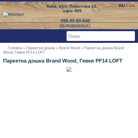
RU
/
UA
Київ, вул. Пластова 18,
офіс 405
098-40-80-640
Не дозвонилися?
Головна
»
Паркетна дошка
»
Brand Wood
» Паркетна дошка Brand
Wood, Гевея PF14 LOFT
Паркетна дошка Brand Wood, Гевея PF14 LOFT