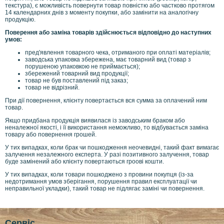
текстура), є можливість повернути товар повністю або частково протягом
14 календарних днів з моменту покупки, або замінити на аналогічну
продукцію.
Поверення або заміна товарів здійснюється відповідно до наступних
умов:
пред'явлення товарного чека, отриманого при оплаті матеріалів;
заводська упаковка збережена, має товарний вид (товар з
порушеною упаковкою не приймається);
збережений товарний вид продукції;
товар не був поставлений під заказ;
товар не відрізний.
При дії повернення, клієнту повертається вся сумма за оплачений ним
товар.
Якщо придбана продукція виявилася із заводським браком або
неналежної якості, і її використання неможливо, то відбувається заміна
товару або повернення грошей.
У тих випадках, коли брак чи пошкодження неочевидні, такий факт вимагає
залучення незалежного експерта. У разі позитивного залучення, товар
буде замінений або клієнту повертаються гроові кошти.
У тих випадках, коли товари пошкоджено з провини покупця (із-за
недотримання умов зберігання, порушення правил експлуатації чи
неправильної укладки), такий товар не підлягає заміні чи повернення.
Сервіс