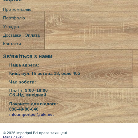
Про компанію
Портфоліо
Укладка
Доставка і Оплата
Контакти
Зв'яжіться з нами
Наша адреса:
Київ, вул. Пластова 18, офіс 405
Час роботи:
Пн.-Пт. 9:00–18:00
Сб.-Нд.
вихідний
Покриття для підлоги:
098-40-80-640
info.importpol@ukr.net
© 2026 Importpol Всі права захищені
Мапа сайту