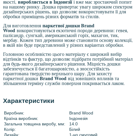
виробляється в Індонезії
якості,
і вже має зростаючий попит
на нашому ринку. Дошка привертає увагу широким спектром
дизайнерських рішень, що дозволяє використовувати її для
обробки приміщень різних форматів та стилів.
паркетної дошки Brand
Для виготовлення
Wood
використовуються екзотичні породи деревини: гевея,
палісандр, сунгкай, американський горіх, махагон, тик,
мербау. Кожен тип деревини може становити основу колекції,
в якій він буде представлений у різних варіантах обробки.
Головною особливістю цього матеріалу є широкий вибір
відтінків та фактур, що дозволяє підібрати потрібний матеріал
для будь-якого дизайнерського рішення. Міцність дошки
забезпечується її багатошаровістю, а зносостійкість
гарантована твердістю верхнього шару. Для захисту
Brand Wood
паркетної дошки
від зовнішніх впливів та
збільшення терміну служби поверхня покривається лаком.
Характеристики
Виробник:
Brand Wood
Країна виробник:
Індонезія
Загальна товщина виробу, мм:
14.0
Колір:
Білий
Дизайн:
1-но смуговий