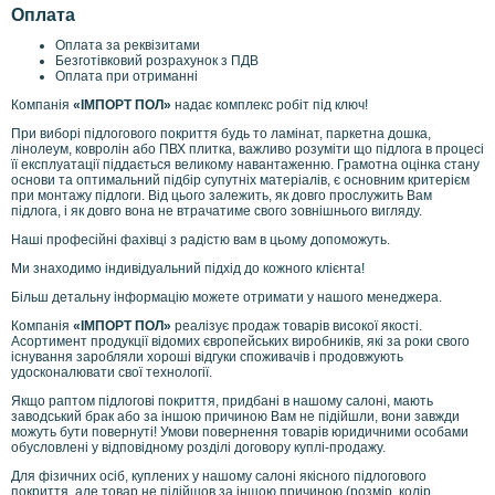
Оплата
Оплата за реквізитами
Безготівковий розрахунок з ПДВ
Оплата при отриманні
Компанія
«ІМПОРТ ПОЛ»
надає комплекс робіт під ключ!
При виборі підлогового покриття будь то ламінат, паркетна дошка,
лінолеум, ковролін або ПВХ плитка, важливо розуміти що підлога в процесі
її експлуатації піддається великому навантаженню. Грамотна оцінка стану
основи та оптимальний підбір супутніх матеріалів, є основним критерієм
при монтажу підлоги. Від цього залежить, як довго прослужить Вам
підлога, і як довго вона не втрачатиме свого зовнішнього вигляду.
Наші професійні фахівці з радістю вам в цьому допоможуть.
Ми знаходимо індивідуальний підхід до кожного клієнта!
Більш детальну інформацію можете отримати у нашого менеджера.
Компанія
«ІМПОРТ ПОЛ»
реалізує продаж товарів високої якості.
Асортимент продукції відомих європейських виробників, які за роки свого
існування заробляли хороші відгуки споживачів і продовжують
удосконалювати свої технології.
Якщо раптом підлогові покриття, придбані в нашому салоні, мають
заводський брак або за іншою причиною Вам не підійшли, вони завжди
можуть бути повернуті! Умови повернення товарів юридичними особами
обусловлені у відповідному розділі договору куплі-продажу.
Для фізичних осіб, куплених у нашому салоні якісного підлогового
покриття, але товар не підійшов за іншою причиною (розмір, колір,