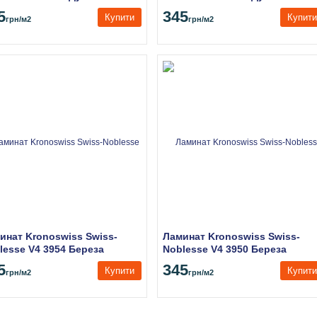
ьсинки
5
345
Купити
Купити
грн
/м2
грн
/м2
инат Kronoswiss Swiss-
Ламинат Kronoswiss Swiss-
lesse V4 3954 Береза
Noblesse V4 3950 Береза
льная
Северная
5
345
Купити
Купити
грн
/м2
грн
/м2