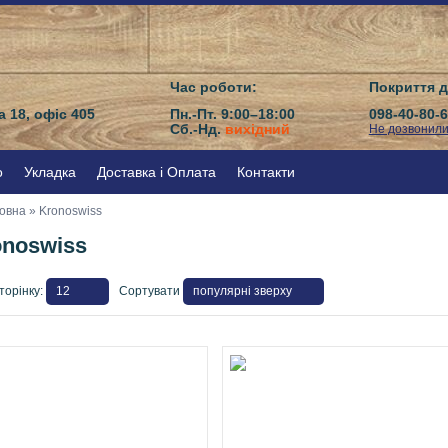
Час роботи:
Покриття д
а 18, офіс 405
Пн.-Пт. 9:00–18:00
098-40-80-
Сб.-Нд.
вихідний
Не дозвонил
о
Укладка
Доставка і Оплата
Контакти
овна
» Kronoswiss
onoswiss
торінку:
Сортувати