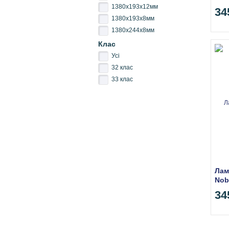
Хел
1380х193х12мм
34
1380х193х8мм
1380х244х8мм
Клас
Усі
32 клас
33 клас
Лам
Nob
Уго
34