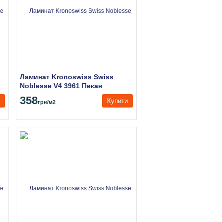
Ламинат Kronoswiss Swiss
Noblesse V4 3961 Пекан
Бразильский Белый
358
Купити
грн
/м2