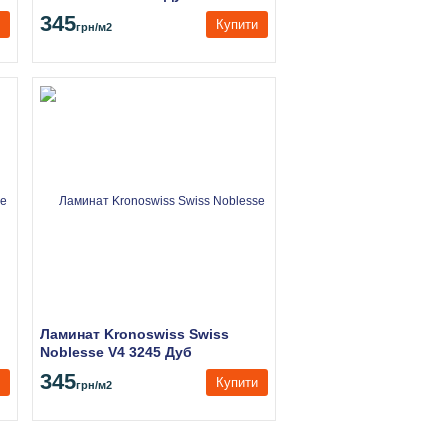
Страсбург
345
Купити
грн
/м2
Ламинат Kronoswiss Swiss
Noblesse V4 3245 Дуб
Исторический
345
Купити
грн
/м2