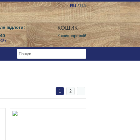
RU
/
UA
ля підлоги:
КОШИК
640
Кошик порожній
ися?
1
2