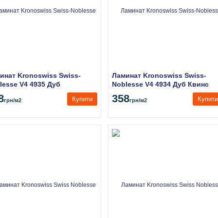
инат Kronoswiss Swiss-
Ламинат Kronoswiss Swiss-
lesse V4 4935 Дуб
Noblesse V4 4934 Дуб Квинс
хеттен
8
358
Купити
Купити
грн
/м2
грн
/м2