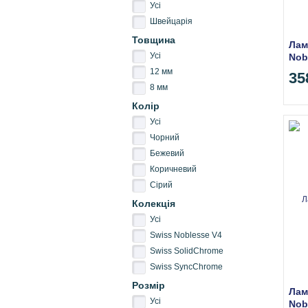
Усі
Швейцарія
Товщина
Лам
Усі
Nob
12 мм
35
8 мм
Колір
Усі
Чорний
Бежевий
Коричневий
Сірий
Колекція
Усі
Swiss Noblesse V4
Swiss SolidChrome
Swiss SyncChrome
Розмір
Лам
Усі
Nob