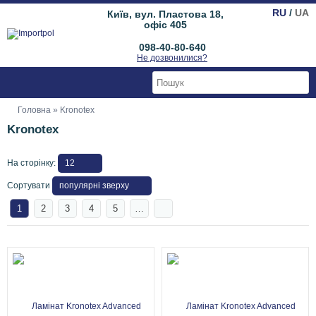
RU
/
UA
Київ, вул. Пластова 18,
офіс 405
098-40-80-640
Не дозвонилися?
Головна
» Kronotex
Kronotex
На сторінку:
Сортувати
1
2
3
4
5
…