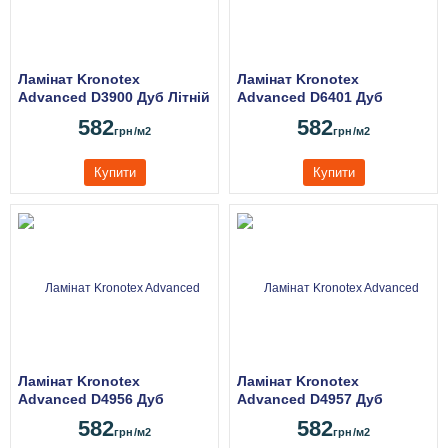
Ламінат Kronotex
Ламінат Kronotex
Advanced D3900 Дуб Літній
Advanced D6401 Дуб
Сірий
Великий Титан
582
582
грн
/м2
грн
/м2
Купити
Купити
Ламінат Kronotex
Ламінат Kronotex
Advanced D4956 Дуб
Advanced D4957 Дуб
Великий Сірий
Великий Коричневий
582
582
грн
/м2
грн
/м2